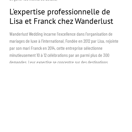
L'expertise professionnelle de
Lisa et Franck chez Wanderlust
Wanderlust Wedding incarne l'excellence dans l'organisation de
mariages de luxe à l'international. Fondée en 2012 par Lisa, rejointe
par son mari Franck en 2014, cette entreprise sélectionne
minutieusement 10 à 12 célébrations par an parmi plus de 300
demandes. Leur expertise se concentre sur des destinations
prestigieuses comme la Côte d'Azur, la Provence et l'Italie, notamment
le Lac de Côme.
Un parcours enrichi par la Wedding
Academy
Le parcours professionnel de Lisa débute dans l'événementiel à
Monaco, où elle organise des événements corporate. Cette
expérience initiale l'amène à créer Wanderlust Wedding, une agence
spécialisée dans les mariages de destination. La formation continue