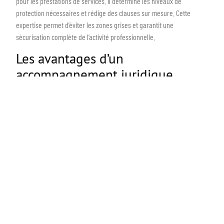
pour les prestations de services. Il détermine les niveaux de
protection nécessaires et rédige des clauses sur mesure. Cette
expertise permet d’éviter les zones grises et garantit une
sécurisation complète de l’activité professionnelle.
Les avantages d’un
accompagnement juridique
professionnel
L’accompagnement juridique représente un atout majeur pour les
auto-entrepreneurs souhaitant sécuriser leur activité. Un cabinet
spécialisé apporte des garanties solides et une expertise
approfondie dans la gestion des contrats. Cette relation
professionnelle permet aux auto-entrepreneurs de se concentrer sur
leur cœur de métier tout en bénéficiant d’une protection juridique
adaptée.
L’expertise d’un cabinet spécialisé pour
votre statut